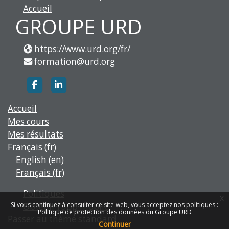
Accueil
GROUPE URD
https://www.urd.org/fr/
formation@urd.org
https://www.facebook.com/groupe.urd
https://www.linkedin.com/company/g
Accueil
Mes cours
Mes résultats
Français ‎(fr)‎
English ‎(en)‎
Français ‎(fr)‎
Politiques
x
Obtenir l’app mobile
Si vous continuez à consulter ce site web, vous acceptez nos politiques :
Politique de protection des données du Groupe URD
Passer au thème standard
Continuer