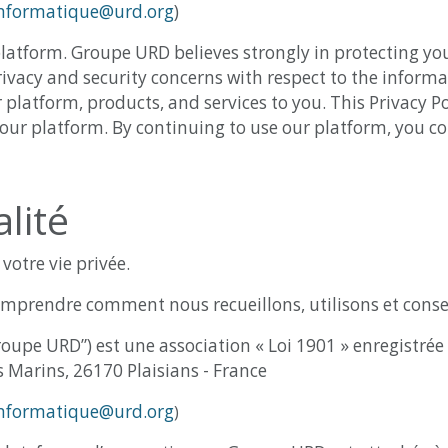
nformatique@urd.org
)
platform. Groupe URD believes strongly in protecting you
cy and security concerns with respect to the informatio
 platform, products, and services to you. This Privacy P
n our platform. By continuing to use our platform, you co
lité
votre vie privée.
 comprendre comment nous recueillons, utilisons et cons
pe URD”) est une association « Loi 1901 » enregistrée 
 Marins, 26170 Plaisians - France
nformatique@urd.org
)