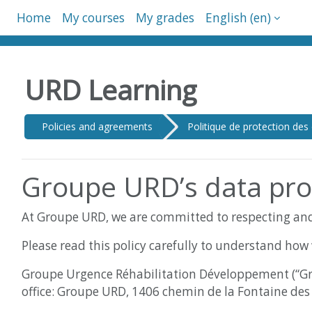
Skip to main content
Home
My courses
My grades
English ‎(en)‎
URD Learning
Policies and agreements
Politique de protection d
Groupe URD’s data prot
At Groupe URD, we are committed to respecting and
Please read this policy carefully to understand how 
Groupe Urgence Réhabilitation Développement (“Grou
office: Groupe URD, 1406 chemin de la Fontaine des 