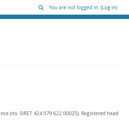
You are not logged in. (
Log in
)
Toggle search input
ance (no. SIRET 424 079 622 00025). Registered head