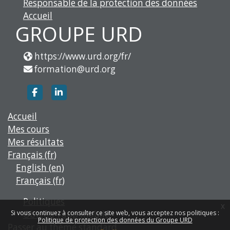
Responsable de la protection des données
Accueil
GROUPE URD
https://www.urd.org/fr/
formation@urd.org
https://www.facebook.com/groupe.urd
https://www.linkedin.com/company/g
Accueil
Mes cours
Mes résultats
Français ‎(fr)‎
English ‎(en)‎
Français ‎(fr)‎
Politiques
x
Obtenir l’app mobile
Si vous continuez à consulter ce site web, vous acceptez nos politiques :
Politique de protection des données du Groupe URD
Passer au thème standard