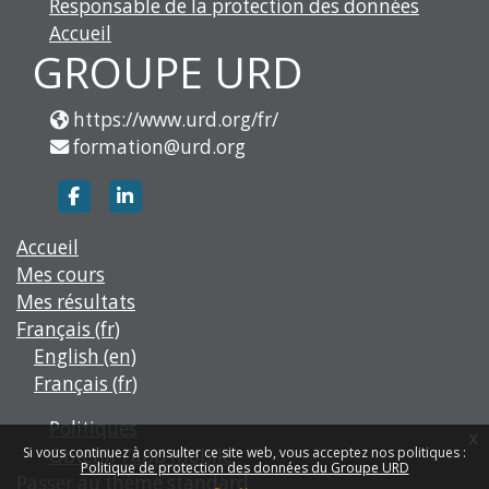
Responsable de la protection des données
Accueil
GROUPE URD
https://www.urd.org/fr/
formation@urd.org
https://www.facebook.com/groupe.urd
https://www.linkedin.com/company/g
Accueil
Mes cours
Mes résultats
Français ‎(fr)‎
English ‎(en)‎
Français ‎(fr)‎
Politiques
x
Obtenir l’app mobile
Si vous continuez à consulter ce site web, vous acceptez nos politiques :
Politique de protection des données du Groupe URD
Passer au thème standard