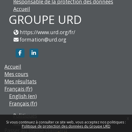
Responsable de la protection des données
Accueil
GROUPE URD
https://www.urd.org/fr/
formation@urd.org
https://www.facebook.com/groupe.urd
https://www.linkedin.com/company/g
Accueil
Mes cours
Mes résultats
Français ‎(fr)‎
English ‎(en)‎
Français ‎(fr)‎
Politiques
x
Obtenir l’app mobile
Si vous continuez à consulter ce site web, vous acceptez nos politiques :
Politique de protection des données du Groupe URD
Passer au thème standard