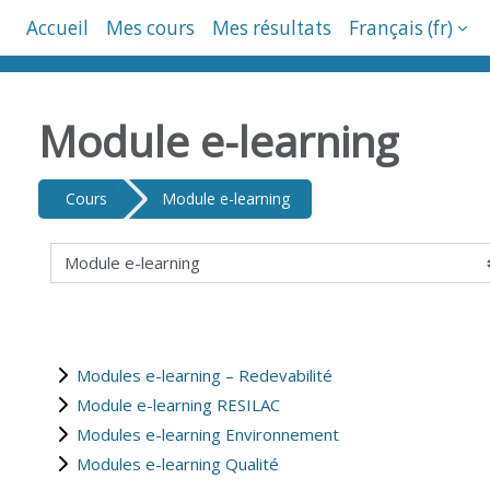
Passer au contenu principal
Accueil
Mes cours
Mes résultats
Français ‎(fr)‎
Module e-learning
Cours
Module e-learning
Catégories de cours
Modules e-learning – Redevabilité
Module e-learning RESILAC
Modules e-learning Environnement
Modules e-learning Qualité