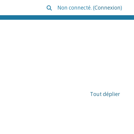
Non connecté. (
Connexion
)
Activer/désactiver la saisie de reche
Tout déplier