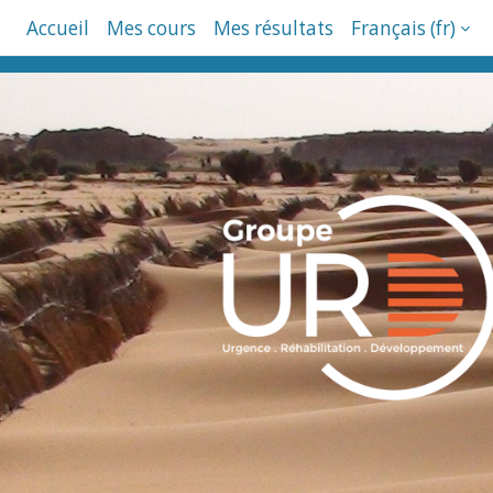
Passer au contenu principal
Accueil
Mes cours
Mes résultats
Français ‎(fr)‎