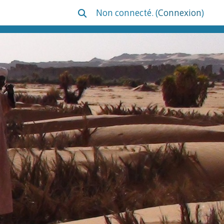
Non connecté. (
Connexion
)
Activer/désactiver la saisie de reche