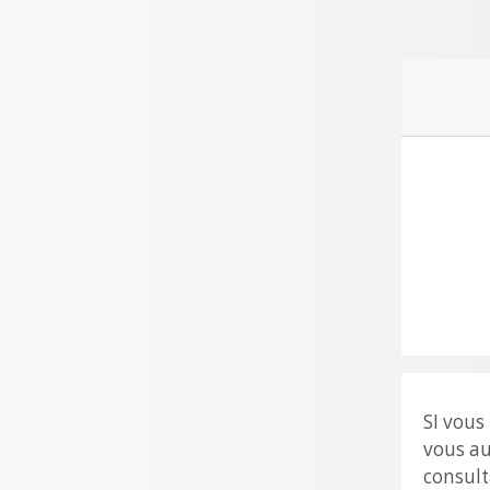
Skip to main content
Skip to
SI vous
vous au
consult