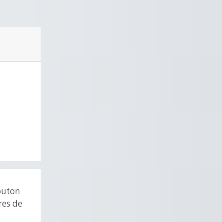
outon
res de