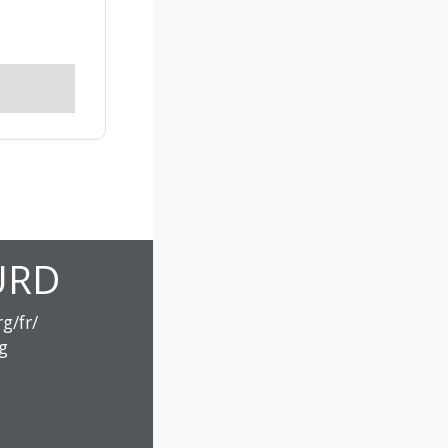
URD
g/fr/
g
acebook.com/groupe.urd
ww.linkedin.com/company/groupe-urd/