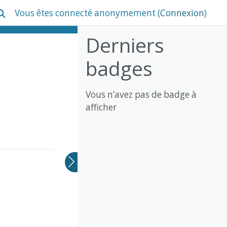
Vous êtes connecté anonymement (
Connexion
)
ctiver/désactiver la saisie de recherche
Blocs
Passer Derniers badges
Derniers
badges
Vous n’avez pas de badge à
afficher