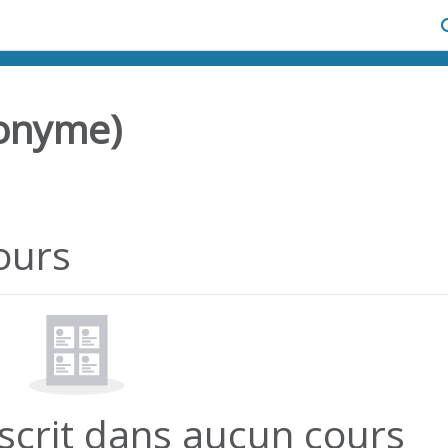
A
nonyme)
ours
nscrit dans aucun cours